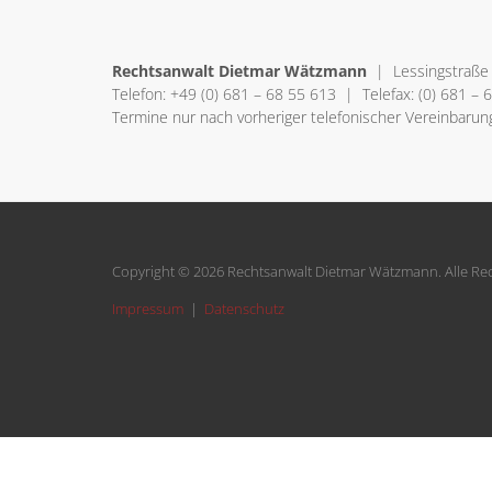
Rechtsanwalt Dietmar Wätzmann
| Lessingstraße
Telefon: +49 (0) 681 – 68 55 613 | Telefax: (0) 681 – 
Termine nur nach vorheriger telefonischer Vereinbarun
Copyright © 2026 Rechtsanwalt Dietmar Wätzmann. Alle Rec
Impressum
|
Datenschutz