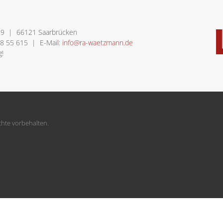
 9 | 66121 Saarbrücken
68 55 615 | E-Mail:
info@ra-waetzmann.de
g!
hte vorbehalten.